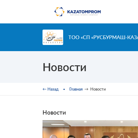
Перейти к основному содержанию
ТОО «СП «РУСБУРМАШ-КАЗ
Новости
Вы здесь
← Назад
Главная
→
Новости
Новости