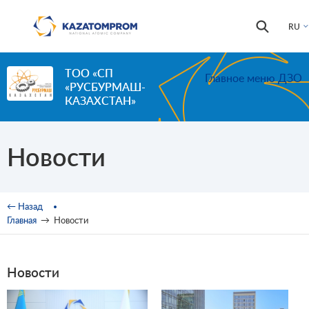
Перейти к основному содержанию
Форма
Поиск
RU
поиска
ТОО «СП
Главное меню ДЗО
«РУСБУРМАШ-
КАЗАХСТАН»
Новости
Вы здесь
← Назад
Главная
→
Новости
Новости