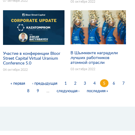
07 октября 2022
05 октября 2022
В Шымкенте наградили
Участие в конференции Bloor
лучших работников
Street Capital Virtual Uranium
атомной отрасли
Conference 5.0
03 октября 2022
04 октября 2022
« первая
‹ предыдущая
1
2
3
4
5
6
7
Страницы
8
9
…
следующая ›
последняя »