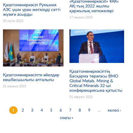
«Қазатомөнеркәсіп» ҰАК»
Қазатомөнеркәсіп Румыния
АҚ-тың 2022 жылғы
АЭС үшін уран жеткізуді сәтті
қаржылық нәтижелері
жүзеге асырды
17 наурыз 2023
05 сәуір 2023
Қазатомөнеркәсіптің
Қазатомөнеркәсіпте әйелдер
Басқарма төрағасы BMO
көшбасшылығы апталығы
Global Metals, Mining &
Critical Minerals 32-ші
01 наурыз 2023
конференциясына қатысты
01 наурыз 2023
1
2
3
4
5
6
7
8
9
…
келесі ›
Беттер
соңғы »