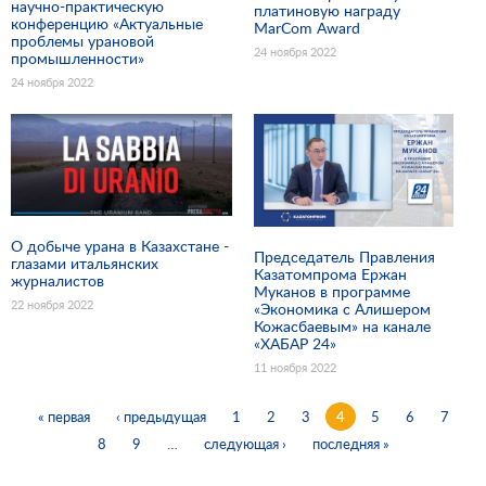
научно-практическую
платиновую награду
конференцию «Актуальные
MarCom Award
проблемы урановой
24 ноября 2022
промышленности»
24 ноября 2022
О добыче урана в Казахстане -
Председатель Правления
глазами итальянских
Казатомпрома Ержан
журналистов
Муканов в программе
22 ноября 2022
«Экономика с Алишером
Кожасбаевым» на канале
«ХАБАР 24»
11 ноября 2022
« первая
‹ предыдущая
1
2
3
4
5
6
7
Страницы
8
9
…
следующая ›
последняя »