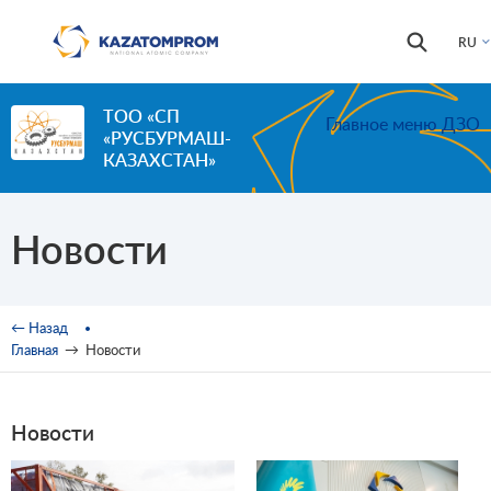
Перейти к основному содержанию
Форма
Поиск
RU
поиска
ТОО «СП
Главное меню ДЗО
«РУСБУРМАШ-
КАЗАХСТАН»
Новости
Вы здесь
← Назад
Главная
→
Новости
Новости