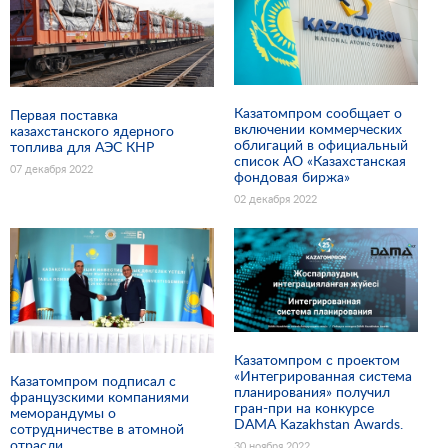
Казатомпром сообщает о
Первая поставка
включении коммерческих
казахстанского ядерного
облигаций в официальный
топлива для АЭС КНР
список АО «Казахстанская
07 декабря 2022
фондовая биржа»
02 декабря 2022
Казатомпром с проектом
«Интегрированная система
Казатомпром подписал с
планирования» получил
французскими компаниями
гран-при на конкурсе
меморандумы о
DAMA Kazakhstan Awards.
сотрудничестве в атомной
отрасли
30 ноября 2022