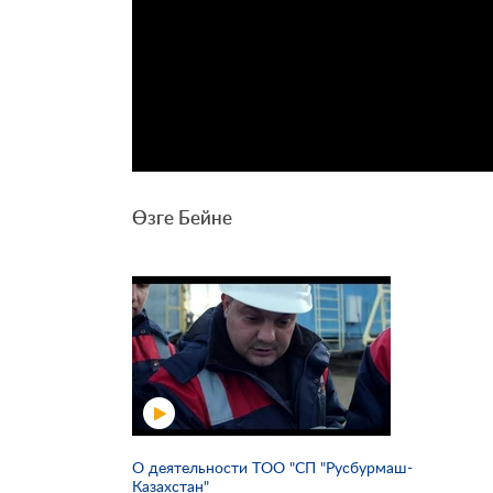
Өзге Бейне
О деятельности ТОО "СП "Русбурмаш-
Казахстан"