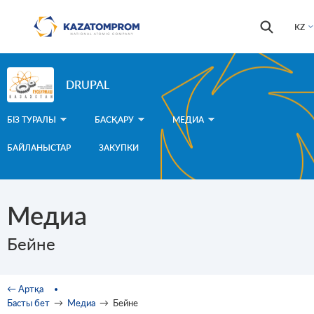
Skip to main content
Іздестір
Іздестіру
KZ
формас
DRUPAL
БІЗ ТУРАЛЫ
БАСҚАРУ
МЕДИА
БАЙЛАНЫСТАР
ЗАКУПКИ
Медиа
Бейне
You are here
← Артқа
Басты бет
→
Медиа
→
Бейне