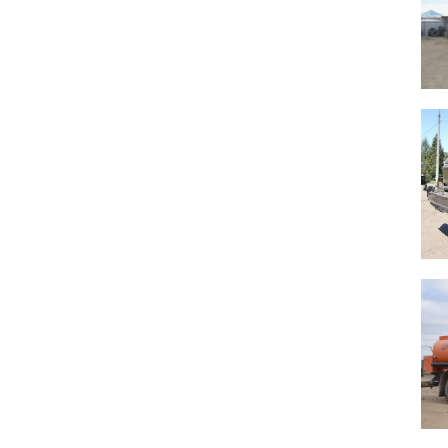
К
К
К