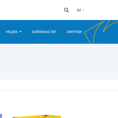
Іздестіру
Іздестіру
KZ
формасы
МЕДИА
БАЙЛАНЫСТАР
ЗАКУПКИ