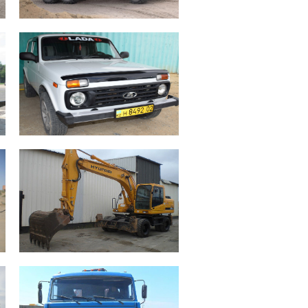
Нива – 3 единицы
Бензин R4 83 л.с. Колесная
формула 4х4 Легковой автомобиль
повышенной проходимости
Топливные баки 1х42 л.
Климатический режим -40ºС +50ºС
GPS контроль
Экскаватор Hyundai – 2 единицы
Дизель R4 115 л.с. Колесная
формула 4х4 Объем ковша 0,58м³
Топливные баки 1х270 л.
Климатический режим -40ºС +50ºС
GPS контроль
Камаз тягач – 1 единица
Дизель V8 240 л.с. Колесная
формула 6х4 Седельный тягач