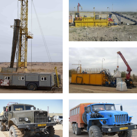
уровая установка БПУ-1200МК
Мобильный узел по
приготовлению бурового раствора
– 28 единиц.
из комовой глины.
Производительность 15м3/час
Буровой станок ЗИФ-1200МРК
Объем хранимого бурового
раствора 19м3 Климатический
Глубина бурения -При бурении
режим 0ºС +50ºС
гидрогеологических скважин до
900м -При бурении
геологоразведочных скважин с
применением колонковых
наборов Boart Longyear до
1200м. -Возможность
автономной работы .
Климатический режим -30ºС
Мобильный узел по
приготовлению утяжеленного
+50ºС Система видео контроля
бурового раствора из баритового
24/7
концентрата.
Производительность 30м3/час
Объем хранимого бурового
раствора 19м3 Климатический
режим -30ºС +50ºС
Краз 255 – 7 единиц
Урал Вахта – 3 единицы
Дизель V8 240 л.с. Колесная
Дизель V8 240 л.с. Колесная
формула 6х6 Цистерна 8м³
формула 6х6 Кунг Вахта на 24
Топливные баки 2х165 л.
посадочных места Топливные баки
лиматический режим -40ºС +50ºС
300+60 л. Климатический режим
GPS контроль
-40ºС +50ºС GPS контроль