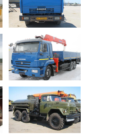
Топливные баки 1х500 л.
Климатический режим -40ºС +50ºС
GPS контроль
Камаз КМУ – 1 единица
Дизель V8 240 л.с. Колесная
формула 6х4 Крано-
манипуляторная установка
Топливные баки 1х350 л.
Климатический режим -40ºС +50ºС
GPS контроль
Зил АТЗ– 1 единица
Дизель V8 150 л.с. Колесная
формула 6х6 Цистерна 7м³
Топливные баки 2х170 л.
Климатический режим -40ºС +50ºС
GPS контроль