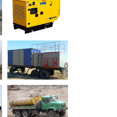
Дизельная электростанция AKSA –
15 единиц.
APD-200, мощностью 200 кВт.
Применяется в качестве резервного
источника электроэнергии для
энергообеспечения вахтовых
поселков и производственных
мощностей. Возможно
стационарное и передвижное
применение.
УПОС
- 6 единиц – Установка для
промывки и освоения
технологических скважин на
урановых месторождениях
глубиной до 800 м. Объем
циркуляционной емкости – 12 м3,
промывочный и перекачивающий
насос выполнены из нержавеющей
стали. Климатический режим -30ºС
+50ºС
Краз 6322 – 9 единиц
Дизель V8 240 л.с. Колесная
формула 6х6 Цистерна 8м³
Топливные баки 2х165 л.
Климатический режим -40ºС +50ºС
GPS контроль