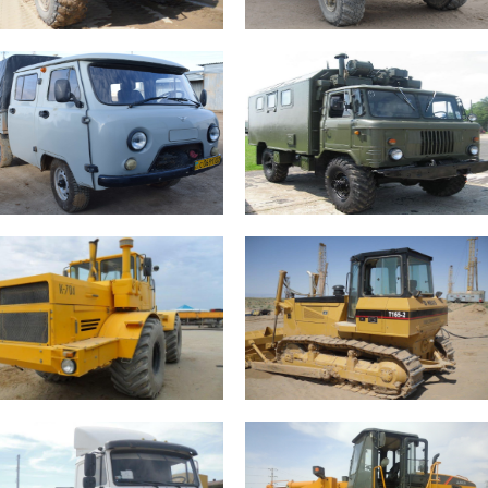
Уаз – 8 единиц
Газ 66 Вахта – 3 единицы
Бензин R4 112 л.с. Колесная
Бензин V8 125 л.с. Колесная
формула 4х4 Грузо-пассажирский
формула 4х4 Кунг Вахта на 18
Топливные баки 1х77 л.
посадочных мест Топливные баки
лиматический режим -40ºС +50ºС
1х95 л. Климатический режим
GPS контроль
-40ºС +50ºС GPS контроль
К-700 – 4 единицы
Бульдозер – 2 единицы
Дизель V8 280 л.с. Колесная
Дизель R6 178 л.с. Колесная
формула 4х4 Трактор Топливные
формула гусеничный
баки 2х320 л. Климатический
Производительность отвала 4,5 м³
режим -40ºС +50ºС GPS контроль
Топливные баки 1х285 л.
Климатический режим -40ºС +50ºС
GPS контроль
Маз тягач – 2 единицы
Погрузчик – 1 единица
Дизель R6 310 л.с. Колесная
Дизель R6 220 л.с. Колесная
формула 4х2 Седельный тягач
формула 4х4 Объем ковша 3м³