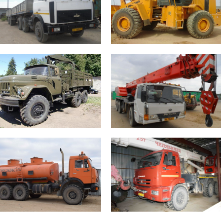
Топливные баки 1х500 л.
Топливные баки 1х300 л.
лиматический режим -40ºС +50ºС
Климатический режим -40ºС +50ºС
GPS контроль
GPS контроль
Зил КМУ – 2 единицы
Автокран Пуян – 1 единица
Бензин V8 150 л.с. Колесная
Дизель V8 300 л.с. Колесная
формула 6х6 Крано-
формула 6х4 Автокран Топливные
манипуляторная установка
баки 1х350 л. Климатический
Топливные баки 2х170 л.
режим -40ºС +50ºС GPS контроль
лиматический режим -40ºС +50ºС
GPS контроль
Камаз АТЗ– 1 единица
Камаз Автокран – 1 единица
Дизель V8 240 л.с. Колесная
Дизель V8 240 л.с. Колесная
формула 6х6 Цистерна 11м³
формула 6х6 Автокран Топливные
Топливные баки 1х350 л.
баки 1х350 л. Климатический
лиматический режим -40ºС +50ºС
режим -40ºС +50ºС GPS контроль
GPS контроль