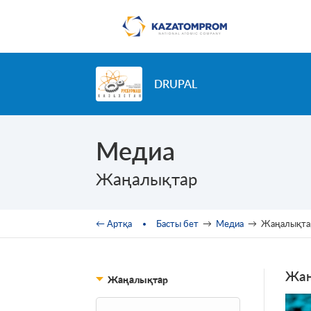
Skip to main content
DRUPAL
Медиа
Жаңалықтар
You are here
← Артқа
Басты бет
→
Медиа
→
Жаңалықта
Жаң
Жаңалықтар