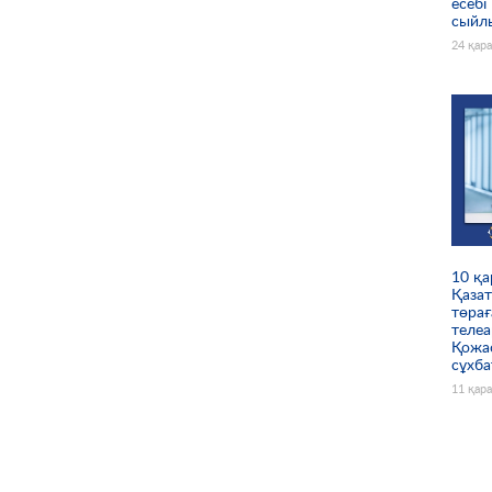
есебі
сыйл
24 қар
10 қа
Қазат
төра
теле
Қожа
сұхба
11 қар