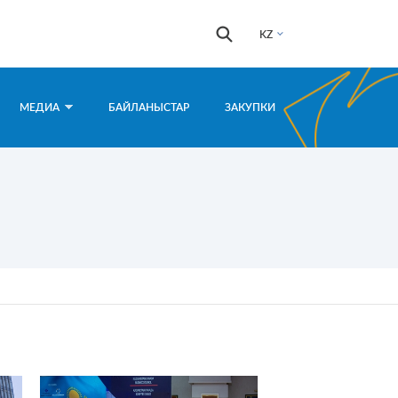
Іздестіру
Іздестіру
KZ
формасы
МЕДИА
БАЙЛАНЫСТАР
ЗАКУПКИ