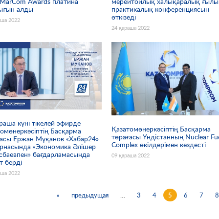
 MarСom Awards платина
мерейтойлық халықаралық ғылы
ығын алды
практикалық конференциясын
өткізеді
аша 2022
24 қараша 2022
раша күні тікелей эфирде
Қазатомөнеркәсіптің Басқарма
омөнеркәсіптің Басқарма
төрағасы Үндістанның Nuclear Fu
ғасы Ержан Мұқанов «Хабар24»
Complex өкілдерімен кездесті
арнасында «Экономика Әлішер
сбаевпен» бағдарламасында
09 қараша 2022
т берді
аша 2022
«
предыдущая
…
3
4
5
6
7