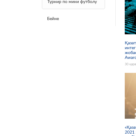
Беттер
Турнир по мини футболу
Бейне
Қаза
интег
жоба
Award
30 қар
«Қаза
2021 