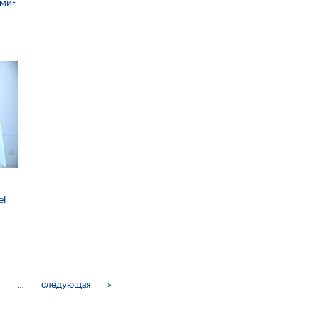
ми-
el
8
…
следующая
»