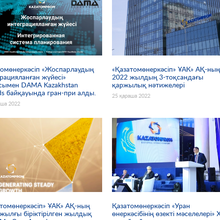
томөнеркәсіп «Жоспарлаудың
«Қазатомөнеркәсіп» ҰАК» АҚ-ны
рацияланған жүйесі»
2022 жылдың 3-тоқсандағы
сымен DAMA Kazakhstan
қаржылық нәтижелері
s байқауында гран-при алды.
25 қараша 2022
аша 2022
томөнеркәсіп» ҰАК» АҚ-ның
Қазатомөнеркәсіп «Уран
жылғы біріктірілген жылдық
өнеркәсібінің өзекті мәселелері» 