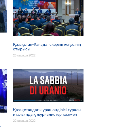
ң
Қазақстан-Канада Іскерлік кеңесінің
отырысы
25 қараша 2022
Қазақстандағы уран өндірісі туралы
итальяндық журналистер көзімен
22 қараша 2022
Х