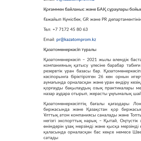
Қоғаммен байланыс және БАҚ сұраулары бой
Ғажайып Күмісбек, GR және PR департаментін
Тел: +7 7172 45 80 63
Email:
pr@kazatomprom.kz
Қазатомөнеркәсіп туралы
Қазатомөнеркәсіп – 2021 жылы әлемдік бас
компанияның қатысу үлесіне барабар табиғи 
резервтік уран базасы бар. Қазатомөнеркәсі
кәсіпорынға біріктірілген 26 кен орнын иг
аумағында орналасқан және уран өндіру кезінд
қорғауды бақылаудың озық практикалары ме
назар аудара отырып, жерасты ұңғымалық ша
Қазатомөнеркәсіптің бағалы қағаздары Л
биржасында және Қазақстан қор биржасынд
Ұлттық атом компаниясы саналады және Топтың 
негізгі экспорттық нарық – Қытай, Оңтүстік
өнімдерін ұзақ мерзімді және қысқа мерзімді
қаласында орналасқан бас кеңсе немесе Шве
сатады