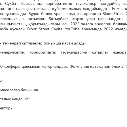
ді. Сұхбат барысында корпоративтік тәуекелдер, сондай-ақ с
 сипаттағы нарықтың жоғары құбылмалылық жағдайындағы Компан
т ұсынылды. Бұдан бөлек, уран нарығына арналған Bloor Street C
онференциясына қатысқан Батырбаев мырза уран нарығындағы 
ылғы қызметінің қорытындылары мен 2022 жылға арналған болжа
зба нұсқасы Bloor Street Capital YouTube арнасында 2022 жылд
н төмендегі сілтемелер бойынша қарай алады:
мөнеркәсіптің корпоративтік тәуекелдеріне қатысты жаңарт
ce 3.0 конференциясының материалдары (Компания қатысатын блок 2: 
ы:
ы мәселелер бойынша
аралық кеңесшісі
ректоры