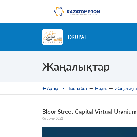
Skip to main content
DRUPAL
Жаңалықтар
You are here
← Артқа
Басты бет
→
Медиа
→
Жаңалықта
Bloor Street Capital Virtual Uran
06 сәуір 2022