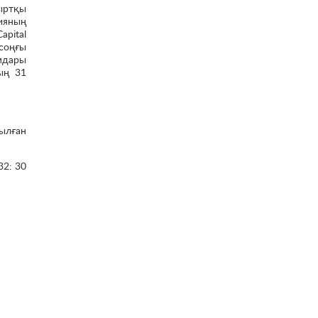
ыртқы
ияның
apital
соңғы
мдары
ың 31
ылған
32: 30