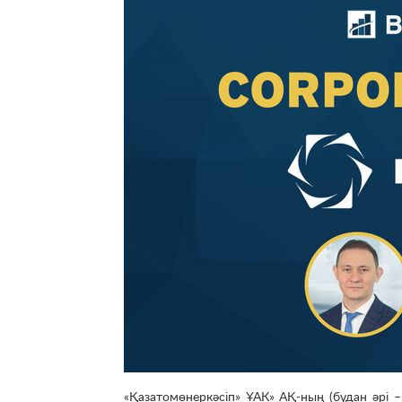
«Қазатомөнеркәсіп» ҰАК» АҚ-ның (бұдан әрі 