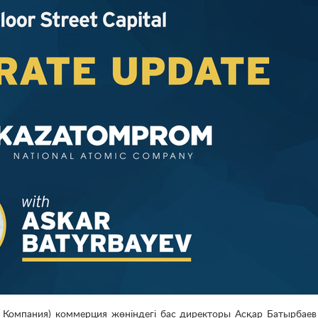
– Компания) коммерция жөніндегі бас директоры Асқар Батырбаев