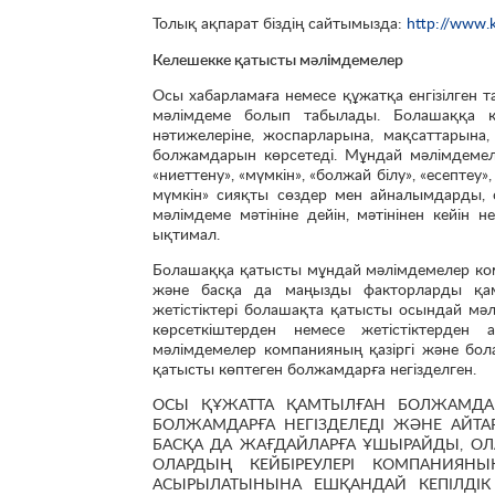
Толық ақпарат біздің сайтымызда:
http://www.
Келешекке қатысты мәлімдемелер
Осы хабарламаға немесе құжатқа енгізілген 
мәлімдеме болып табылады. Болашаққа қ
нәтижелеріне, жоспарларына, мақсаттарына
болжамдарын көрсетеді. Мұндай мәлімдемелер
«ниеттену», «мүмкін», «болжай білу», «есептеу»
мүмкін» сияқты сөздер мен айналымдарды, 
мәлімдеме мәтініне дейін, мәтінінен кейін 
ықтимал.
Болашаққа қатысты мұндай мәлімдемелер компан
және басқа да маңызды факторларды қамт
жетістіктері болашақта қатысты осындай мәл
көрсеткіштерден немесе жетістіктерден
мәлімдемелер компанияның қазіргі және бол
қатысты көптеген болжамдарға негізделген.
ОСЫ ҚҰЖАТТА ҚАМТЫЛҒАН БОЛЖАМДАР
БОЛЖАМДАРҒА НЕГІЗДЕЛЕДІ ЖӘНЕ АЙТА
БАСҚА ДА ЖАҒДАЙЛАРҒА ҰШЫРАЙДЫ, О
ОЛАРДЫҢ КЕЙБІРЕУЛЕРІ КОМПАНИЯН
АСЫРЫЛАТЫНЫНА ЕШҚАНДАЙ КЕПІЛДІК