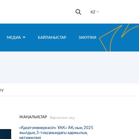
Іздестіру
Іздестіру
KZ
формасы
МЕДИА
БАЙЛАНЫСТАР
ЗАКУПКИ
су
ЖАҢАЛЫҚТАР
Барлығын оқу
«Қазатомөнеркәсіп» ҰАК» АҚ-ның 2025
жылдың 3-тоқсанындағы қаржылық
нәтижелері