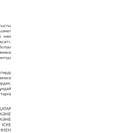
атысты
ызмет
і мен
қсат»,
«болуы
емесе
қамтуы
ктерді
емесе
рден,
ұндай
тарға
АТАР
ЖӘНЕ
ЖӘНЕ
ІСКЕ
ННЕН