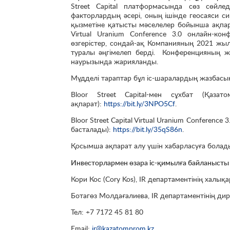
Street Capital платформасында сөз сөйле
факторлардың әсері, оның ішінде геосаяси
қызметіне қатысты мәселелер бойынша ақпара
Virtual Uranium Conference 3.0 онлайн-к
өзгерістер, сондай-ақ Компанияның 2021 ж
туралы әңгімелеп берді. Конференцияның жа
наурызында жарияланды.
Мүдделі тараптар бұл іс-шаралардың жазбасы
Bloor Street Capital-мен сұхбат (Қазато
ақпарат):
https://bit.ly/3NPO5Cf
.
Bloor Street Capital Virtual Uranium Conferen
басталады):
https://bit.ly/35qS86n
.
Қосымша ақпарат алу үшін хабарласуға болад
Инвесторлармен өзара іс-қимылға байланыст
Кори Кос (Cory Kos), IR департаментінің халық
Ботагөз Молдағалиева, IR департаментінің ди
Тел: +7 7172 45 81 80
Email:
ir@kazatomprom.kz