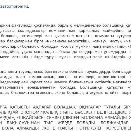
kazatomprom.kz
.
тарихи фактілерді қоспағанда, барлық мәлімдемелер болашаққа қ
атысты мәлімдемелер компанияның қаржылық жай-күйіне, қ
, болашақ нәтижелері мен қызметіне қатысты ағымдағы күтулер
 басқалармен бірге «нысаналы көрсеткіш», «санау», «күту», «ма
, «жоспар», «болжау», «болады», «болуы мүмкін», «ықтимал», «тиіс», 
сондай-ақ ұқсас мағынадағы басқа да сөздер мен ұғымдарды н
немесе мәтінінің ішінде тұруы мүмкін олардың теріс пішіндерін 
ияға тәуелді емес белгілі және белгісіз тәуекелдерді, белгісізді
иды, олар компанияның нақты нәтижелері, көрсеткіштері н
імдемелермен көрсетілген немесе болжанатын күтілетін нәтижеле
 айтарлықтай ерекшеленетін болады. Болашаққа қатысты м
ашақ бизнес-стратегиясына және болашақта жұмыс істейтін шарт
ҒА ҚАТЫСТЫ АҚПАРАТ БОЛАШАҚ ОҚИҒАЛАР ТУРАЛЫ БІРҚ
РЛЫҚТАЙ ЭКОНОМИКАЛЫҚ ЖӘНЕ БӘСЕКЕЛІ БЕЛГІСІЗДІККЕ 
ЛАРДЫҢ ЕШҚАЙСЫСЫ СЕНІМДІЛІКПЕН БОЛЖАНА АЛМАЙДЫ 
ЫҢ БАҚЫЛАУЫНАН ТЫС ЖЕРДЕ БОЛАДЫ. БОЛЖАМДАР 
 БОЛА АЛМАЙДЫ ЖӘНЕ НАҚТЫ НӘТИЖЕЛЕР КӨРСЕТІЛГЕ