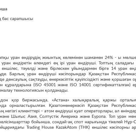
ынша
ің бас сарапшысы
тапқы уран өндірудің жиынтық көлемінен шамамен 24% - ы мөлше
уран өндіретін әлемдегі ең ірі уран өндіруші. Топтың саладағы 
п еншілес, тәуелді және бірлескен ұйымдармен бірге 14 уран өн
еруде. Барлық уран өндіруші кәсіпорындар Қазақстан Республика
е денсаулық сақтауды, өнеркәсіптік қауіпсіздікті және қоршаған 
н құралдарына (ISO 45001 және ISO 14001 сертификатталған) е
ймалау технологиясын қолданады.
ондон қор биржасында, «Астана» халықаралық қаржы орталы
а орналастырылған. Қазатомөнеркәсіп Қазақстан Республика
негізгі клиенттері – атом өндіруші қуат операторлары, ал өнімде
 және Шығыс Азия, Солтүстік Америка және Еуропа. Топ уран мен
 келісімшарттар бойынша, сондай-ақ спот нарығында тікелей Нұр-
йцариядағы Trading House KazakAtom (THK) еншілес кәсіпорны а