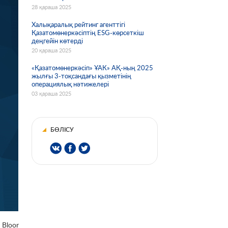
28 қараша 2025
Халықаралық рейтинг агенттігі
Қазатомөнеркәсіптің ESG-көрсеткіш
деңгейін көтерді
20 қараша 2025
«Қазатомөнеркәсіп» ҰАК» АҚ-ның 2025
жылғы 3-тоқсандағы қызметінің
операциялық нәтижелері
03 қараша 2025
БӨЛІСУ
 Bloor