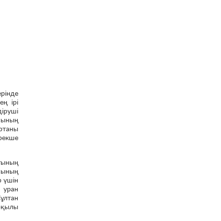
рінде
ең ірі
діруші
сының
ортаны
рекше
ғының
сының
р үшін
 уран
Сұлтан
рқылы