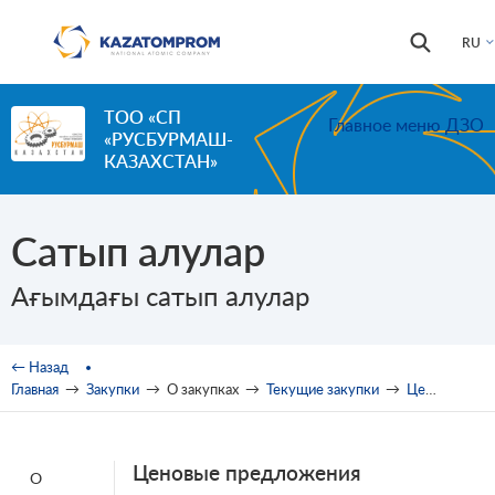
Перейти к основному содержанию
Форма
Поиск
RU
поиска
ТОО «СП
Главное меню ДЗО
«РУСБУРМАШ-
КАЗАХСТАН»
Сатып алулар
Ағымдағы сатып алулар
Вы здесь
← Назад
Главная
→
Закупки
→
О закупках
→
Текущие закупки
→
Ценовые предложения
Ценовые предложения
О