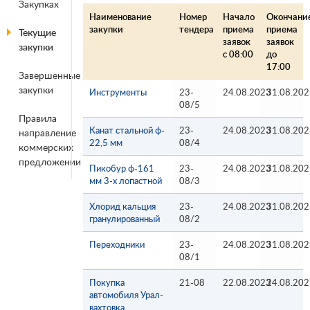
Закупках
Наименование
Номер
Начало
Окончани
закупки
тендера
приема
приема
Текущие
заявок
заявок
закупки
с 08:00
до
17:00
Завершенные
закупки
Инструменты
23-
24.08.2023
31.08.202
08/5
Правила
Канат стальной ф-
23-
24.08.2023
31.08.202
направление
22,5 мм
08/4
коммерских
предложении
Пикобур ф-161
23-
24.08.2023
31.08.202
мм 3-х лопастной
08/3
Хлорид кальция
23-
24.08.2023
31.08.202
гранулированный
08/2
Переходники
23-
24.08.2023
31.08.202
08/1
Покупка
21-08
22.08.2023
24.08.202
автомобиля Урал-
вахтовка