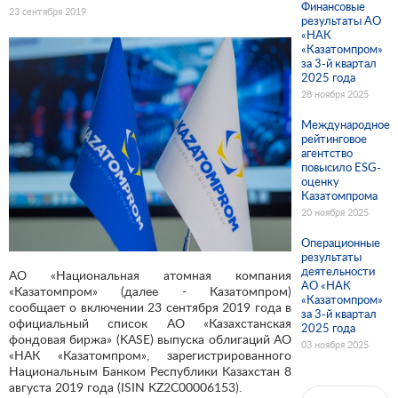
Финансовые
23 сентября 2019
результаты АО
«НАК
«Казатомпром»
за 3-й квартал
2025 года
28 ноября 2025
Международное
рейтинговое
агентство
повысило ESG-
оценку
Казатомпрома
20 ноября 2025
Операционные
результаты
деятельности
АО «Национальная атомная компания
АО «НАК
«Казатомпром» (далее - Казатомпром)
«Казатомпром»
сообщает о включении 23 сентября 2019 года в
за 3-й квартал
официальный список АО «Казахстанская
2025 года
фондовая биржа» (KASE) выпуска облигаций АО
03 ноября 2025
«НАК «Казатомпром», зарегистрированного
Национальным Банком Республики Казахстан 8
августа 2019 года (ISIN KZ2C00006153).