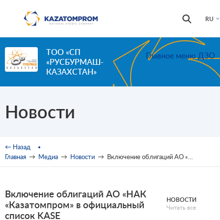
Перейти к основному содержанию
Форма
Поиск
RU
поиска
ТОО «СП
Главное меню ДЗО
«РУСБУРМАШ-
КАЗАХСТАН»
Новости
Вы здесь
← Назад
Главная
→
Медиа
→
Новости
→
Включение облигаций АО «НАК «Казатомпром» в официальный список KASE
Включение облигаций АО «НАК
НОВОСТИ
«Казатомпром» в официальный
Читать все
список KASE