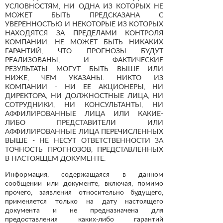
УСЛОВНОСТЯМ, НИ ОДНА ИЗ КОТОРЫХ НЕ
МОЖЕТ БЫТЬ ПРЕДСКАЗАНА С
УВЕРЕННОСТЬЮ И НЕКОТОРЫЕ ИЗ КОТОРЫХ
НАХОДЯТСЯ ЗА ПРЕДЕЛАМИ КОНТРОЛЯ
КОМПАНИИ. НЕ МОЖЕТ БЫТЬ НИКАКИХ
ГАРАНТИЙ, ЧТО ПРОГНОЗЫ БУДУТ
РЕАЛИЗОВАНЫ, И ФАКТИЧЕСКИЕ
РЕЗУЛЬТАТЫ МОГУТ БЫТЬ ВЫШЕ ИЛИ
НИЖЕ, ЧЕМ УКАЗАНЫ. НИКТО ИЗ
КОМПАНИИ - НИ ЕЕ АКЦИОНЕРЫ, НИ
ДИРЕКТОРА, НИ ДОЛЖНОСТНЫЕ ЛИЦА, НИ
СОТРУДНИКИ, НИ КОНСУЛЬТАНТЫ, НИ
АФФИЛИРОВАННЫЕ ЛИЦА ИЛИ КАКИЕ-
ЛИБО ПРЕДСТАВИТЕЛИ ИЛИ
АФФИЛИРОВАННЫЕ ЛИЦА ПЕРЕЧИСЛЕННЫХ
ВЫШЕ - НЕ НЕСУТ ОТВЕТСТВЕННОСТИ ЗА
ТОЧНОСТЬ ПРОГНОЗОВ, ПРЕДСТАВЛЕННЫХ
В НАСТОЯЩЕМ ДОКУМЕНТЕ.
Информация, содержащаяся в данном
сообщении или документе, включая, помимо
прочего, заявления относительно будущего,
применяется только на дату настоящего
документа и не предназначена для
предоставления каких-либо гарантий