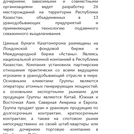
дочерними, зависимыми и совместными
организациями ведет разработку 26
месторождений на территории Республики
Казахстан, объединенных в 13
уранодобывающих предприятий и
применяющих технологию подземного
скважинного выщелачивания.
Ценные бумаги Казатомпрома размещены на
Лондонской фондовой бирже и
Международной бирже «Астаны». Являясь
национальной атомной компанией в Республике
Казахстан, Компания установила партнерские
отношения практически со всеми ведущими
игроками в уранодобывающей отрасли в мире.
Основными клиентами Группы являются
операторы атомных генерирующих мощностей,
а основными экспортными рынками для
продукции Группы являются Китай, Южная и
Восточная Азия, Северная Америка и Европа.
Группа продает уран и урановую продукцию по
долгосрочным контрактам, краткосрочным
контрактам, а также на спотовом рынке
непосредственно из своей штаб-квартиры или
через дочернюю торговую компанию в