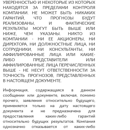
УВЕРЕННОСТЬЮ И НЕКОТОРЫЕ ИЗ КОТОРЫХ
НАХОДЯТСЯ ЗА ПРЕДЕЛАМИ КОНТРОЛЯ
КОМПАНИИ. НЕ МОЖЕТ БЫТЬ НИКАКИХ
ГАРАНТИЙ, ЧТО ПРОГНОЗЫ БУДУТ
РЕАЛИЗОВАНЫ, И ФАКТИЧЕСКИЕ
РЕЗУЛЬТАТЫ МОГУТ БЫТЬ ВЫШЕ ИЛИ
НИЖЕ, ЧЕМ УКАЗАНЫ. НИКТО ИЗ
КОМПАНИИ - НИ ЕЕ АКЦИОНЕРЫ, НИ
ДИРЕКТОРА, НИ ДОЛЖНОСТНЫЕ ЛИЦА, НИ
СОТРУДНИКИ, НИ КОНСУЛЬТАНТЫ, НИ
АФФИЛИРОВАННЫЕ ЛИЦА ИЛИ КАКИЕ-
ЛИБО ПРЕДСТАВИТЕЛИ ИЛИ
АФФИЛИРОВАННЫЕ ЛИЦА ПЕРЕЧИСЛЕННЫХ
ВЫШЕ - НЕ НЕСУТ ОТВЕТСТВЕННОСТИ ЗА
ТОЧНОСТЬ ПРОГНОЗОВ, ПРЕДСТАВЛЕННЫХ
В НАСТОЯЩЕМ ДОКУМЕНТЕ.
Информация, содержащаяся в данном
сообщении или документе, включая, помимо
прочего, заявления относительно будущего,
применяется только на дату настоящего
документа и не предназначена для
предоставления каких-либо гарантий
относительно будущих результатов. Компания
однозначно отказывается от каких-либо