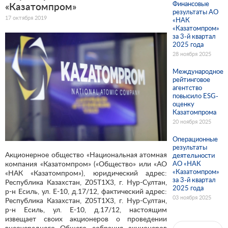
Финансовые
«Казатомпром»
результаты АО
17 октября 2019
«НАК
«Казатомпром»
за 3-й квартал
2025 года
28 ноября 2025
Международное
рейтинговое
агентство
повысило ESG-
оценку
Казатомпрома
20 ноября 2025
Операционные
результаты
Акционерное общество «Национальная атомная
деятельности
компания «Казатомпром» («Общество» или «АО
АО «НАК
«Казатомпром»
«НАК «Казатомпром»), юридический адрес:
за 3-й квартал
Республика Казахстан, Z05T1X3, г. Нур-Султан,
2025 года
р-н Есиль, ул. Е-10, д.17/12, фактический адрес:
03 ноября 2025
Республика Казахстан, Z05T1X3, г. Нур-Султан,
р-н Есиль, ул. Е-10, д.17/12, настоящим
извещает своих акционеров о проведении
внеочередного Общего собрания акционеров