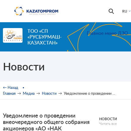
Перейти к основному содержанию
Форма
Поиск
RU
поиска
ТОО «СП
Главное меню ДЗО
«РУСБУРМАШ-
КАЗАХСТАН»
Новости
Вы здесь
← Назад
Главная
→
Медиа
→
Новости
→
Уведомление о проведении внеочередного общего собрания акционеров «АО «НАК «Казатомпром»
Уведомление о проведении
НОВОСТИ
внеочередного общего собрания
Читать все
акционеров «АО «НАК